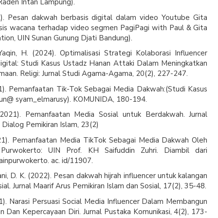
 Raden Intan Lampung).
22). Pesan dakwah berbasis digital dalam video Youtube Gita
lisis wacana terhadap video segmen PagiPagi with Paul & Gita
ation, UIN Sunan Gunung Djati Bandung).
 Yaqin, H. (2024). Optimalisasi Strategi Kolaborasi Influencer
ital: Studi Kasus Ustadz Hanan Attaki Dalam Meningkatkan
aan. Religi: Jurnal Studi Agama-Agama, 20(2), 227-247.
21). Pemanfaatan Tik-Tok Sebagai Media Dakwah:(Studi Kasus
akun@ syam_elmarusy). KOMUNIDA, 180-194.
(2021). Pemanfaatan Media Sosial untuk Berdakwah. Jurnal
 Dialog Pemikiran Islam, 23(2)
021). Pemanfaatan Media TikTok Sebagai Media Dakwah Oleh
 Purwokerto: UIN Prof. KH Saifuddin Zuhri. Diambil dari
 iainpurwokerto. ac. id/11907.
ni, D. K. (2022). Pesan dakwah hijrah influencer untuk kalangan
al. Jurnal Maarif Arus Pemikiran Islam dan Sosial, 17(2), 35-48.
21). Narasi Persuasi Social Media Influencer Dalam Membangun
 Dan Kepercayaan Diri. Jurnal Pustaka Komunikasi, 4(2), 173-