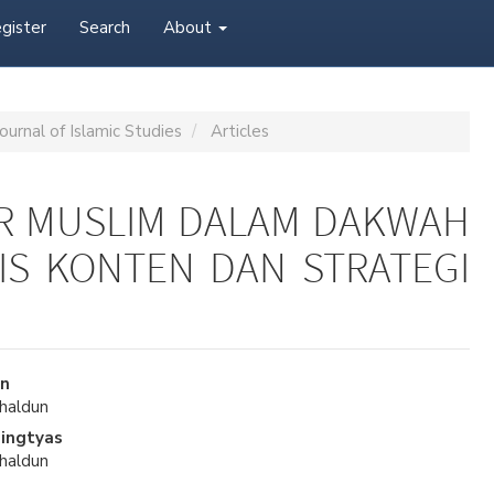
gister
Search
About
ournal of Islamic Studies
Articles
R MUSLIM DALAM DAKWAH
SIS KONTEN DAN STRATEGI
n
Chaldun
ingtyas
Chaldun