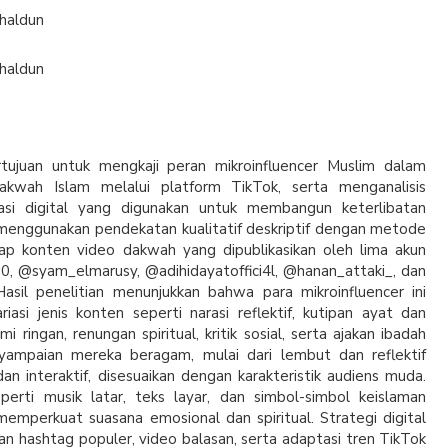
Chaldun
Chaldun
ertujuan untuk mengkaji peran mikroinfluencer Muslim dalam
kwah Islam melalui platform TikTok, serta menganalisis
kasi digital yang digunakan untuk membangun keterlibatan
i menggunakan pendekatan kualitatif deskriptif dengan metode
adap konten video dakwah yang dipublikasikan oleh lima akun
, @syam_elmarusy, @adihidayatoffici4l, @hanan_attaki_, dan
asil penelitian menunjukkan bahwa para mikroinfluencer ini
asi jenis konten seperti narasi reflektif, kutipan ayat dan
ami ringan, renungan spiritual, kritik sosial, serta ajakan ibadah
yampaian mereka beragam, mulai dari lembut dan reflektif
dan interaktif, disesuaikan dengan karakteristik audiens muda.
perti musik latar, teks layar, dan simbol-simbol keislaman
emperkuat suasana emosional dan spiritual. Strategi digital
n hashtag populer, video balasan, serta adaptasi tren TikTok