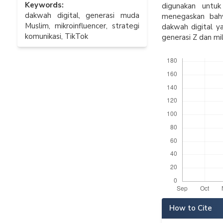
Keywords:
digunakan untu
dakwah digital, generasi muda
menegaskan bahw
Muslim, mikroinfluencer, strategi
dakwah digital ya
komunikasi, TikTok
generasi Z dan mil
Downloads
Article
How to Cite