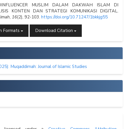
OINFLUENCER MUSLIM DALAM DAKWAH ISLAM DI
LISIS KONTEN DAN STRATEGI KOMUNIKASI DIGITAL.
imah
,
16
(2), 92-103.
https://doi.org/10.71247/1bkkjg55
on Formats
Download Citation
2025): Muqaddimah: Journal of Islamic Studies