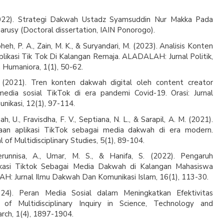
(2022). Strategi Dakwah Ustadz Syamsuddin Nur Makka Pada
usy (Doctoral dissertation, IAIN Ponorogo).
oheh, P. A., Zain, M. K., & Suryandari, M. (2023). Analisis Konten
ikasi Tik Tok Di Kalangan Remaja. ALADALAH: Jurnal Politik,
 Humaniora, 1(1), 50-62.
. (2021). Tren konten dakwah digital oleh content creator
 media sosial TikTok di era pandemi Covid-19. Orasi: Jurnal
ikasi, 12(1), 97-114.
ah, U., Fravisdha, F. V., Septiana, N. L., & Sarapil, A. M. (2021).
naan aplikasi TikTok sebagai media dakwah di era modern.
 of Multidisciplinary Studies, 5(1), 89-104.
erunnisa, A., Umar, M. S., & Hanifa, S. (2022). Pengaruh
kasi Tiktok Sebagai Media Dakwah di Kalangan Mahasiswa
H: Jurnal Ilmu Dakwah Dan Komunikasi Islam, 16(1), 113-30.
024). Peran Media Sosial dalam Meningkatkan Efektivitas
 of Multidisciplinary Inquiry in Science, Technology and
rch, 1(4), 1897-1904.