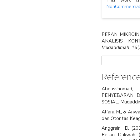
This work i
NonCommercial-S
How to Cite
PERAN MIKROIN
ANALISIS KON
Muqaddimah
,
16
(
More Citation Form
Referenc
Abdusshomad
PENYEBARAN D
SOSIAL. Muqaddima
Alfani, M., & Anwa
dan Otoritas Kea
Anggraini, D. (2
Pesan Dakwah (