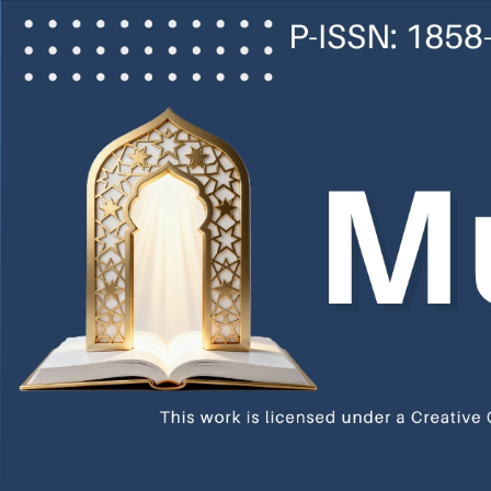
Main
Navigation
Main
Content
Sidebar