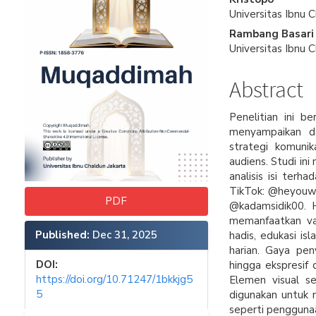
Universitas Ibnu 
Rambang Basari
Universitas Ibnu 
Abstract
Penelitian ini b
menyampaikan da
strategi komuni
audiens. Studi in
analisis isi terh
TikTok: @heyouw0
PDF
@kadamsidik00. H
memanfaatkan vari
Published:
Dec 31, 2025
hadis, edukasi isl
harian. Gaya pen
DOI:
hingga ekspresif 
https://doi.org/10.71247/1bkkjg5
Elemen visual se
5
digunakan untuk m
seperti penggunaa