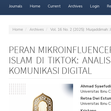
Journals
Home
Current
Archives
Login
Re
Home
Archives
Vol. 16 No. 2 (2025): Muqaddimah: J
PERAN MIKROINFLUENCE
ISLAM DI TIKTOK: ANALI
KOMUNIKASI DIGITAL
Article
Main
Ahmad Syaefudi
Universitas Ibnu 
Sidebar
Article
Retna Dwi Estun
Content
Universitas Ibnu 
Kristopo