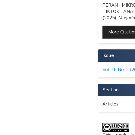
Details
PERAN MIKR
TIKTOK: ANA
(2025).
Muqadd
More Citati
Issue
Vol. 16 No. 2 (
Section
Articles