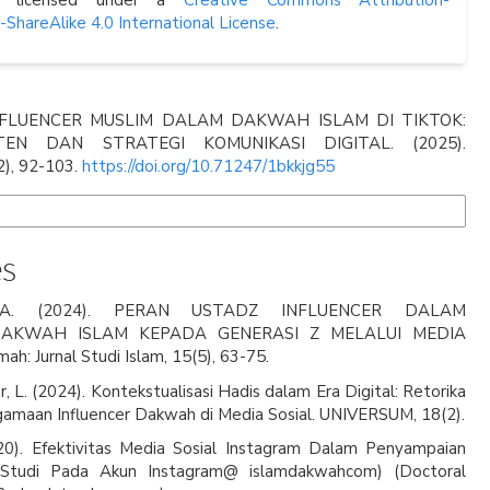
s licensed under a
Creative Commons Attribution-
hareAlike 4.0 International License
.
FLUENCER MUSLIM DALAM DAKWAH ISLAM DI TIKTOK:
TEN DAN STRATEGI KOMUNIKASI DIGITAL. (2025).
2), 92-103.
https://doi.org/10.71247/1bkkjg55
ats
es
, A. (2024). PERAN USTADZ INFLUENCER DALAM
AKWAH ISLAM KEPADA GENERASI Z MELALUI MEDIA
h: Jurnal Studi Islam, 15(5), 63-75.
r, L. (2024). Kontekstualisasi Hadis dalam Era Digital: Retorika
gamaan Influencer Dakwah di Media Sosial. UNIVERSUM, 18(2).
020). Efektivitas Media Sosial Instagram Dalam Penyampaian
Studi Pada Akun Instagram@ islamdakwahcom) (Doctoral