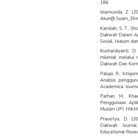
186
Islamuvida, Z. 
Akun@ Syam_Elmar
Kamilah, S. T., Sh
Dakwah Dalam Apl
Sosial, Hukum dan
Kushardiyanti, D
milenial melalui
Dakwah Dan Komun
Palupi, R., Istiqom
Analisis penggu
Academica: Journal
Parhan, M., Kha
Penggunaan Apli
Muslim UPI. HIKMA
Prasetya, D. (2
Dakwah. Journal
Educational Resea