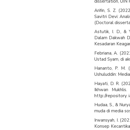
dissertation, UIN
Arifin, S. Z. (20
Savitri Devi: Ana
(Doctoral dissert
Astutik, I. D., &
Dalam Dakwah Dig
Kesadaran Keagam
Febriana, A. (20
Ustad Syam, di 
Hananto, P. M. 
Ushuluddin: Media
Hayati, D. R. (2
Ikhwan Mukhlis.
http://repository.
Hudaa, S., & Nurya
muda di media sosi
Irwansyah, I. (20
Konsep Kecantikan