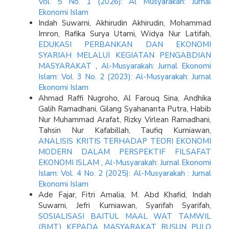
Vol. 5 No. 1 (2026): Al Musyarakah: Jurnal
Ekonomi Islam
Indah Suwarni, Akhirudin Akhirudin, Mohammad
Imron, Rafika Surya Utami, Widya Nur Latifah,
EDUKASI PERBANKAN DAN EKONOMI
SYARIAH MELALUI KEGIATAN PENGABDIAN
MASYARAKAT
,
Al-Musyarakah: Jurnal Ekonomi
Islam: Vol. 3 No. 2 (2023): Al-Musyarakah: Jurnal
Ekonomi Islam
Ahmad Raffi Nugroho, Al Farouq Sina, Andhika
Galih Ramadhani, ⁠Gilang Syahananta Putra, Habib
Nur Muhammad Arafat, Rizky Virlean Ramadhani,
Tahsin Nur Kafabillah, Taufiq Kurniawan,
ANALISIS KRITIS TERHADAP TEORI EKONOMI
MODERN DALAM PERSPEKTIF FILSAFAT
EKONOMI ISLAM
,
Al-Musyarakah: Jurnal Ekonomi
Islam: Vol. 4 No. 2 (2025): Al-Musyarakah : Jurnal
Ekonomi Islam
Ade Fajar, Fitri Amalia, M. Abd Khafid, Indah
Suwarni, Jefri Kurniawan, Syarifah Syarifah,
SOSIALISASI BAITUL MAAL WAT TAMWIL
(BMT) KEPADA MASYARAKAT RUSUN PULO