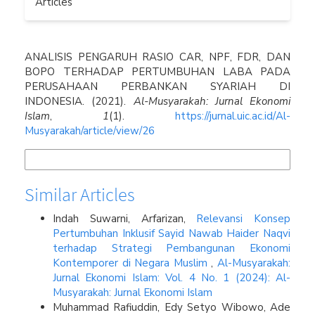
Articles
How to Cite
ANALISIS PENGARUH RASIO CAR, NPF, FDR, DAN
BOPO TERHADAP PERTUMBUHAN LABA PADA
PERUSAHAAN PERBANKAN SYARIAH DI
INDONESIA. (2021).
Al-Musyarakah: Jurnal Ekonomi
Islam
,
1
(1).
https://jurnal.uic.ac.id/Al-
Musyarakah/article/view/26
More Citation Formats
Similar Articles
Indah Suwarni, Arfarizan,
Relevansi Konsep
Pertumbuhan Inklusif Sayid Nawab Haider Naqvi
terhadap Strategi Pembangunan Ekonomi
Kontemporer di Negara Muslim
,
Al-Musyarakah:
Jurnal Ekonomi Islam: Vol. 4 No. 1 (2024): Al-
Musyarakah: Jurnal Ekonomi Islam
Muhammad Rafiuddin, Edy Setyo Wibowo, Ade