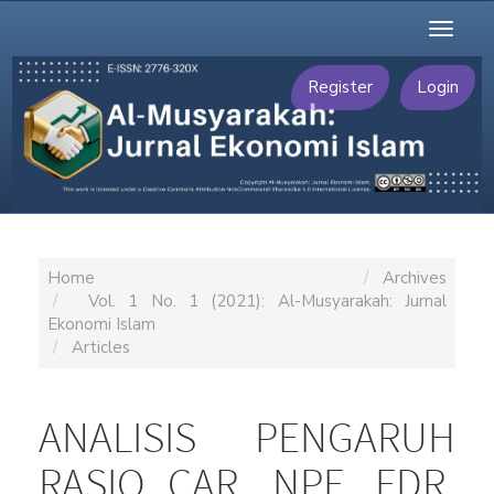
Main
Toggl
Navigation
naviga
Main
Content
Register
Login
Sidebar
Home
Archives
Vol. 1 No. 1 (2021): Al-Musyarakah: Jurnal
Ekonomi Islam
Articles
ANALISIS PENGARUH
RASIO CAR, NPF, FDR,