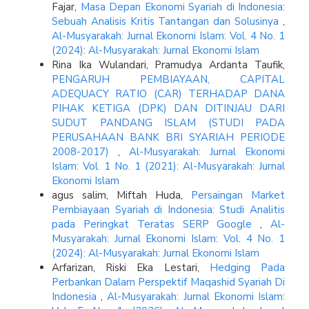
Fajar,
Masa Depan Ekonomi Syariah di Indonesia:
Sebuah Analisis Kritis Tantangan dan Solusinya
,
Al-Musyarakah: Jurnal Ekonomi Islam: Vol. 4 No. 1
(2024): Al-Musyarakah: Jurnal Ekonomi Islam
Rina Ika Wulandari, Pramudya Ardanta Taufik,
PENGARUH PEMBIAYAAN, CAPITAL
ADEQUACY RATIO (CAR) TERHADAP DANA
PIHAK KETIGA (DPK) DAN DITINJAU DARI
SUDUT PANDANG ISLAM (STUDI PADA
PERUSAHAAN BANK BRI SYARIAH PERIODE
2008-2017)
,
Al-Musyarakah: Jurnal Ekonomi
Islam: Vol. 1 No. 1 (2021): Al-Musyarakah: Jurnal
Ekonomi Islam
agus salim, Miftah Huda,
Persaingan Market
Pembiayaan Syariah di Indonesia: Studi Analitis
pada Peringkat Teratas SERP Google
,
Al-
Musyarakah: Jurnal Ekonomi Islam: Vol. 4 No. 1
(2024): Al-Musyarakah: Jurnal Ekonomi Islam
Arfarizan, Riski Eka Lestari,
Hedging Pada
Perbankan Dalam Perspektif Maqashid Syariah Di
Indonesia
,
Al-Musyarakah: Jurnal Ekonomi Islam: