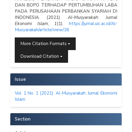
DAN BOPO TERHADAP PERTUMBUHAN LABA
PADA PERUSAHAAN PERBANKAN SYARIAH DI
INDONESIA. (2021).
Al-Musyarakah: Jurnal
Ekonomi Islam
,
1
(1).
https://jurnal.uic.ac.id/Al-
Musyarakah/article/view/26
More Citation Formats
Download Citation
Issue
Vol. 1 No. 1 (2021): Al-Musyarakah: Jurnal Ekonomi
Islam
Section