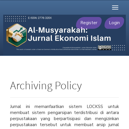
Main
Toggl
Navigation
naviga
Main
Content
Register
Login
Sidebar
Archiving Policy
Jurnal ini memanfaatkan sistem LOCKSS untuk
membuat sistem pengarsipan terdistribusi di antara
perpustakaan yang berpartisipasi dan mengizinkan
perpustakaan tersebut untuk membuat arsip jurnal