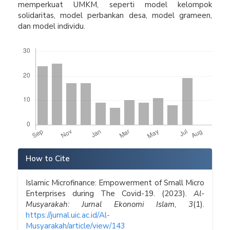
memperkuat UMKM, seperti model kelompok
solidaritas, model perbankan desa, model grameen,
dan model individu.
Downloads
Article
How to Cite
Details
Islamic Microfinance: Empowerment of Small Micro
Enterprises during The Covid-19. (2023).
Al-
Musyarakah: Jurnal Ekonomi Islam
,
3
(1).
https://jurnal.uic.ac.id/Al-
Musyarakah/article/view/143