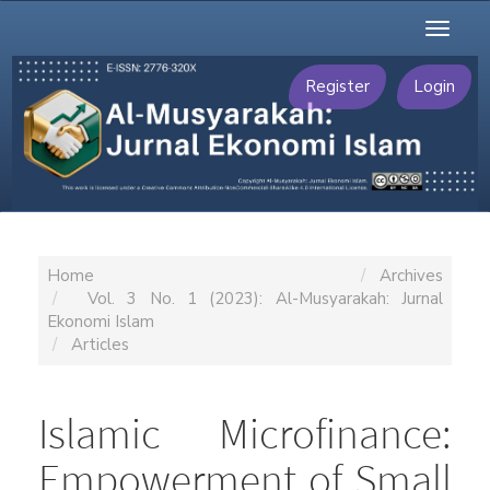
Main
Toggl
Navigation
naviga
Main
Content
Register
Login
Sidebar
Home
Archives
Vol. 3 No. 1 (2023): Al-Musyarakah: Jurnal
Ekonomi Islam
Articles
Islamic Microfinance:
Empowerment of Small