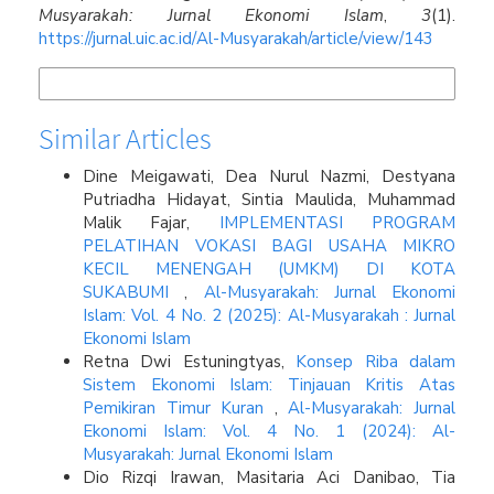
Musyarakah: Jurnal Ekonomi Islam
,
3
(1).
https://jurnal.uic.ac.id/Al-Musyarakah/article/view/143
More Citation Formats
Similar Articles
Dine Meigawati, Dea Nurul Nazmi, Destyana
Putriadha Hidayat, Sintia Maulida, Muhammad
Malik Fajar,
IMPLEMENTASI PROGRAM
PELATIHAN VOKASI BAGI USAHA MIKRO
KECIL MENENGAH (UMKM) DI KOTA
SUKABUMI
,
Al-Musyarakah: Jurnal Ekonomi
Islam: Vol. 4 No. 2 (2025): Al-Musyarakah : Jurnal
Ekonomi Islam
Retna Dwi Estuningtyas,
Konsep Riba dalam
Sistem Ekonomi Islam: Tinjauan Kritis Atas
Pemikiran Timur Kuran
,
Al-Musyarakah: Jurnal
Ekonomi Islam: Vol. 4 No. 1 (2024): Al-
Musyarakah: Jurnal Ekonomi Islam
Dio Rizqi Irawan, Masitaria Aci Danibao, Tia