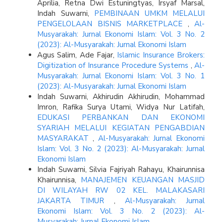
Aprilia, Retna Dwi Estuningtyas, Irsyaf Marsal,
Indah Suwarni,
PEMBINAAN UMKM MELALUI
PENGELOLAAN BISNIS MARKETPLACE
,
Al-
Musyarakah: Jurnal Ekonomi Islam: Vol. 3 No. 2
(2023): Al-Musyarakah: Jurnal Ekonomi Islam
Agus Salim, Ade Fajar,
Islamic Insurance Brokers:
Digitization of Insurance Procedure Systems
,
Al-
Musyarakah: Jurnal Ekonomi Islam: Vol. 3 No. 1
(2023): Al-Musyarakah: Jurnal Ekonomi Islam
Indah Suwarni, Akhirudin Akhirudin, Mohammad
Imron, Rafika Surya Utami, Widya Nur Latifah,
EDUKASI PERBANKAN DAN EKONOMI
SYARIAH MELALUI KEGIATAN PENGABDIAN
MASYARAKAT
,
Al-Musyarakah: Jurnal Ekonomi
Islam: Vol. 3 No. 2 (2023): Al-Musyarakah: Jurnal
Ekonomi Islam
Indah Suwarni, Silvia Fajriyah Rahayu, Khairunnisa
Khairunnisa,
MANAJEMEN KEUANGAN MASJID
DI WILAYAH RW 02 KEL. MALAKASARI
JAKARTA TIMUR
,
Al-Musyarakah: Jurnal
Ekonomi Islam: Vol. 3 No. 2 (2023): Al-
Musyarakah: Jurnal Ekonomi Islam