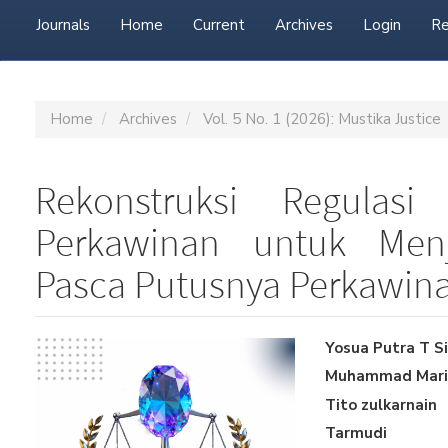
Journals
Home
Current
Archives
Login
Re
Home
Archives
Vol. 5 No. 1 (2026): Mustika Justice
Rekonstruksi Regulas
Perkawinan untuk Men
Pasca Putusnya Perkawin
Article
Main
Yosua Putra T S
Muhammad Mari
Sidebar
Article
Tito zulkarnain
Content
Tarmudi