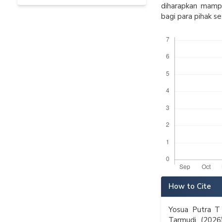
diharapkan mamp
bagi para pihak s
Downloads
Article
How to Cite
Details
Yosua Putra T
Tarmudi. (2026