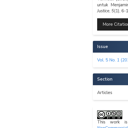
untuk Menjami
Justice
,
5
(1), 6-
More Citati
Issue
Vol. 5 No. 1 (20
Section
Articles
This work i