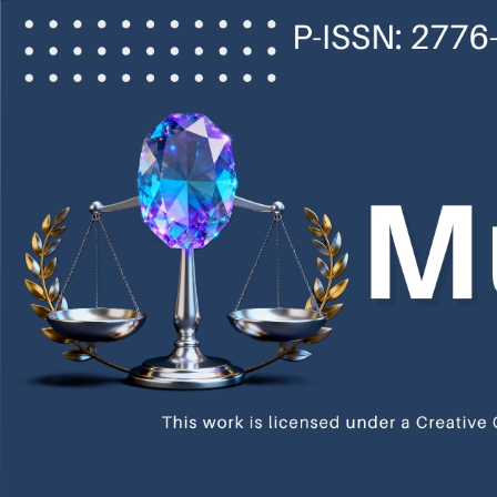
Main
Navigation
Main
Content
Sidebar