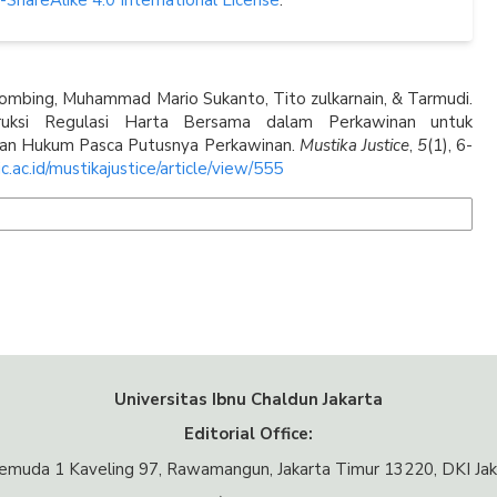
hareAlike 4.0 International License
.
ombing, Muhammad Mario Sukanto, Tito zulkarnain, & Tarmudi.
truksi Regulasi Harta Bersama dalam Perkawinan untuk
ian Hukum Pasca Putusnya Perkawinan.
Mustika Justice
,
5
(1), 6-
uic.ac.id/mustikajustice/article/view/555
ats
Universitas Ibnu Chaldun Jakarta
Editorial Office:
 Pemuda 1 Kaveling 97, Rawamangun, Jakarta Timur 13220, DKI Jak