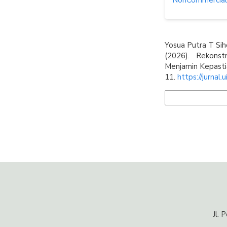
NonCommercial-S
How to Cite
Yosua Putra T Sih
(2026). Rekons
Menjamin Kepast
11.
https://jurnal.
More Citation Form
Jl.