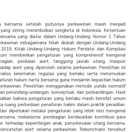
a bersama setelah putusnya perkawinan masih menjadi
yang sering menimbulkan sengketa di Indonesia. Ketentuan
bersama yang diatur dalam Undang-Undang Nomor 1 Tahun
rkawinan sebagaimana telah diubah dengan Undang-Undang
2019, Kitab Undang-Undang Hukum Perdata, dan Kompilasi
lum memberikan pengaturan yang komprehensif mengenai
agian, penilaian aset, tanggung jawab utang, maupun
hadap aset yang diperoleh selama perkawinan. Penelitian ini
nalisis kelemahan regulasi yang berlaku serta merumuskan
gaturan hukum harta bersama guna menjamin kepastian hukum
erkawinan. Penelitian menggunakan metode yuridis normatif
n perundang-undangan, konseptual, dan perbandingan. Hasil
jukkan bahwa pengaturan yang berlaku masih bersifat umum
 ruang perbedaan penafsiran hakim dalam praktik peradilan.
lasi diperlukan melalui pengaturan yang lebih rinci mengenai
a bersama, mekanisme pembagian berdasarkan kontribusi para
gan terhadap kepentingan anak, penyelesaian utang bersama,
pencatatan aset selama perkawinan. Rekonstruksi tersebut