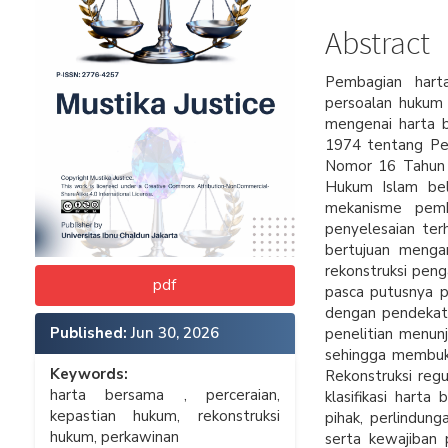
Abstract
Pembagian hart
persoalan hukum 
mengenai harta 
1974 tentang Pe
Nomor 16 Tahun 
Hukum Islam be
mekanisme pemb
penyelesaian ter
bertujuan menga
rekonstruksi pen
pdf
pasca putusnya p
dengan pendekata
Published:
Jun 30, 2026
penelitian menun
sehingga membuka
Keywords:
Rekonstruksi regu
harta bersama , perceraian,
klasifikasi hart
kepastian hukum, rekonstruksi
pihak, perlindun
hukum, perkawinan
serta kewajiban 