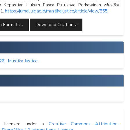
n Kepastian Hukum Pasca Putusnya Perkawinan.
Mustika
11.
https://jurnal.uic.ac.id/mustikajustice/article/view/555
on Formats
Download Citation
26): Mustika Justice
s licensed under a
Creative Commons Attribution-