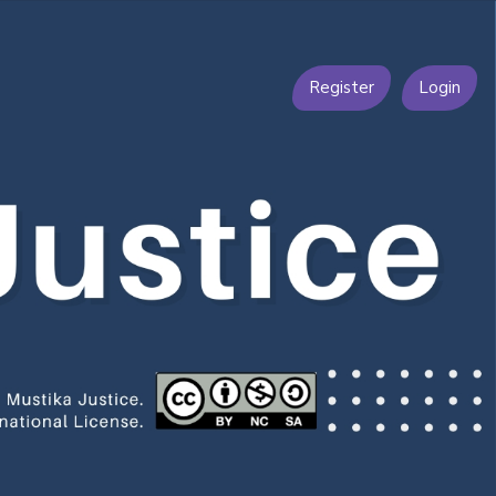
Register
Login