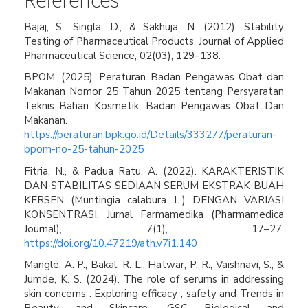
References
Bajaj, S., Singla, D., & Sakhuja, N. (2012). Stability
Testing of Pharmaceutical Products. Journal of Applied
Pharmaceutical Science, 02(03), 129–138.
BPOM. (2025). Peraturan Badan Pengawas Obat dan
Makanan Nomor 25 Tahun 2025 tentang Persyaratan
Teknis Bahan Kosmetik. Badan Pengawas Obat Dan
Makanan.
https://peraturan.bpk.go.id/Details/333277/peraturan-
bpom-no-25-tahun-2025
Fitria, N., & Padua Ratu, A. (2022). KARAKTERISTIK
DAN STABILITAS SEDIAAN SERUM EKSTRAK BUAH
KERSEN (Muntingia calabura L.) DENGAN VARIASI
KONSENTRASI. Jurnal Farmamedika (Pharmamedica
Journal), 7(1), 17–27.
https://doi.org/10.47219/ath.v7i1.140
Mangle, A. P., Bakal, R. L., Hatwar, P. R., Vaishnavi, S., &
Jumde, K. S. (2024). The role of serums in addressing
skin concerns : Exploring efficacy , safety and Trends in