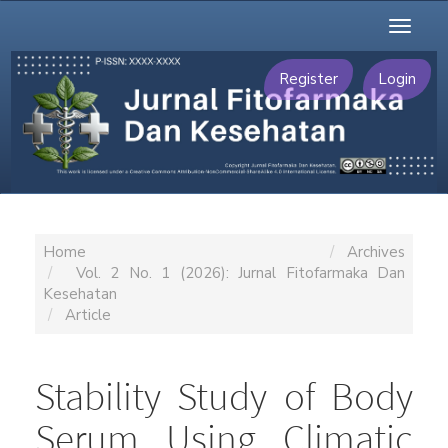
Main
Toggl
Navigation
naviga
Main
Content
Register
Login
Sidebar
Home
Archives
Vol. 2 No. 1 (2026): Jurnal Fitofarmaka Dan
Kesehatan
Article
Stability Study of Body
Serum Using Climatic