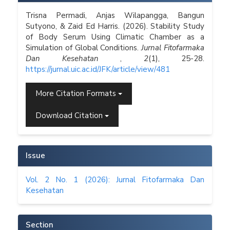
Details
Trisna Permadi, Anjas Wilapangga, Bangun
Sutyono, & Zaid Ed Harris. (2026). Stability Study
of Body Serum Using Climatic Chamber as a
Simulation of Global Conditions.
Jurnal Fitofarmaka
Dan Kesehatan
,
2
(1), 25-28.
https://jurnal.uic.ac.id/JFK/article/view/481
More Citation Formats
Download Citation
Issue
Vol. 2 No. 1 (2026): Jurnal Fitofarmaka Dan
Kesehatan
Section