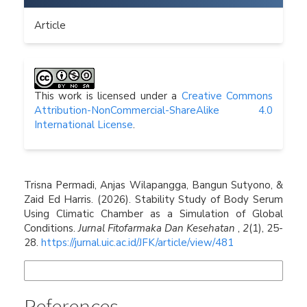
Article
This work is licensed under a
Creative Commons
Attribution-NonCommercial-ShareAlike 4.0
International License
.
How to Cite
Trisna Permadi, Anjas Wilapangga, Bangun Sutyono, &
Zaid Ed Harris. (2026). Stability Study of Body Serum
Using Climatic Chamber as a Simulation of Global
Conditions.
Jurnal Fitofarmaka Dan Kesehatan
,
2
(1), 25-
28.
https://jurnal.uic.ac.id/JFK/article/view/481
More Citation Formats