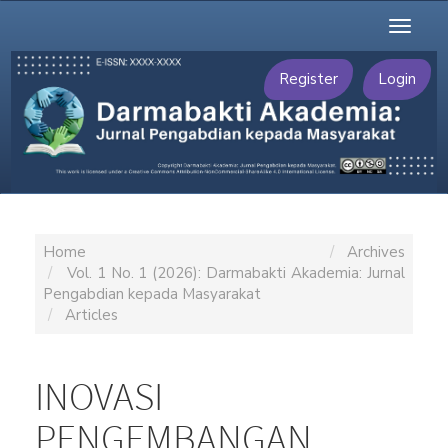
Main
Toggl
Navigation
naviga
Main
Content
Register
Login
Sidebar
Home
Archives
Vol. 1 No. 1 (2026): Darmabakti Akademia: Jurnal
Pengabdian kepada Masyarakat
Articles
INOVASI
PENGEMBANGAN