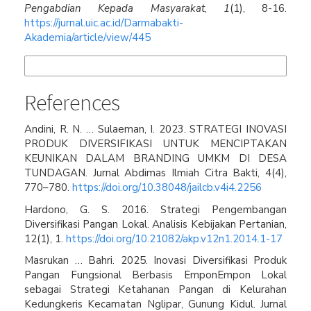
Pengabdian Kepada Masyarakat
,
1
(1), 8-16.
https://jurnal.uic.ac.id/Darmabakti-
Akademia/article/view/445
More Citation Formats
References
Andini, R. N. … Sulaeman, I. 2023. STRATEGI INOVASI
PRODUK DIVERSIFIKASI UNTUK MENCIPTAKAN
KEUNIKAN DALAM BRANDING UMKM DI DESA
TUNDAGAN. Jurnal Abdimas Ilmiah Citra Bakti, 4(4),
770–780.
https://doi.org/10.38048/jailcb.v4i4.2256
Hardono, G. S. 2016. Strategi Pengembangan
Diversifikasi Pangan Lokal. Analisis Kebijakan Pertanian,
12(1), 1.
https://doi.org/10.21082/akp.v12n1.2014.1-17
Masrukan … Bahri. 2025. Inovasi Diversifikasi Produk
Pangan Fungsional Berbasis EmponEmpon Lokal
sebagai Strategi Ketahanan Pangan di Kelurahan
Kedungkeris Kecamatan Nglipar, Gunung Kidul. Jurnal