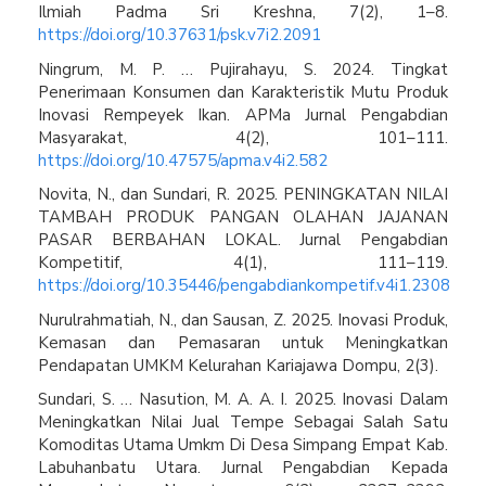
Ilmiah Padma Sri Kreshna, 7(2), 1–8.
https://doi.org/10.37631/psk.v7i2.2091
Ningrum, M. P. … Pujirahayu, S. 2024. Tingkat
Penerimaan Konsumen dan Karakteristik Mutu Produk
Inovasi Rempeyek Ikan. APMa Jurnal Pengabdian
Masyarakat, 4(2), 101–111.
https://doi.org/10.47575/apma.v4i2.582
Novita, N., dan Sundari, R. 2025. PENINGKATAN NILAI
TAMBAH PRODUK PANGAN OLAHAN JAJANAN
PASAR BERBAHAN LOKAL. Jurnal Pengabdian
Kompetitif, 4(1), 111–119.
https://doi.org/10.35446/pengabdiankompetif.v4i1.2308
Nurulrahmatiah, N., dan Sausan, Z. 2025. Inovasi Produk,
Kemasan dan Pemasaran untuk Meningkatkan
Pendapatan UMKM Kelurahan Kariajawa Dompu, 2(3).
Sundari, S. … Nasution, M. A. A. I. 2025. Inovasi Dalam
Meningkatkan Nilai Jual Tempe Sebagai Salah Satu
Komoditas Utama Umkm Di Desa Simpang Empat Kab.
Labuhanbatu Utara. Jurnal Pengabdian Kepada