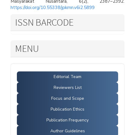
Masyarakat Nusantara, 6(2), 2387–2392.
https://doi.org/10.55338/jpkmn.v6i2.5899
ISSN BARCODE
MENU
Editorial Team
Reviewers List
Focus and Scope
Publication Ethics
Publication Frequency
Author Guidelines