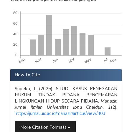
Downloads
Article
How to Cite
Details
Subekti, I. (2025). STUDI KASUS PENEGAKAN
HUKUM TINDAK PIDANA PENCEMARAN
LINGKUNGAN HIDUP SECARA PIDANA.
Manazir:
Jurnal Ilmiah Universitas Ibnu Chaldun
,
1
(2).
https://jurnal.uic.ac.id/manazir/article/view/403
More Citation Formats