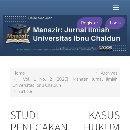
Main
Toggl
Navigation
naviga
Main
Content
Register
Login
Sidebar
Home
Archives
Vol. 1 No. 2 (2025): Manazir: Jurnal Ilmiah
Universitas Ibnu Chaldun
Article
STUDI KASUS
PENEGAKAN HUKUM