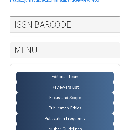
https://jurnal.uic.ac.id/manazir/article/view/403
More Citation Formats
ISSN BARCODE
MENU
Editorial Team
Reviewers List
Focus and Scope
Publication Ethics
Publication Frequency
Author Guidelines