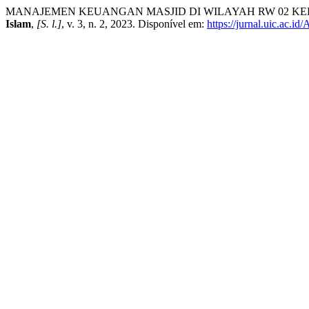
MANAJEMEN KEUANGAN MASJID DI WILAYAH RW 02 KE
Islam
,
[S. l.]
, v. 3, n. 2, 2023. Disponível em:
https://jurnal.uic.ac.i