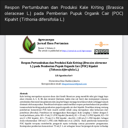
Return
Respon Pertumbuhan dan Produksi Kale Kriting (Brassica
to
oleraceae L.) pada Pemberian Pupuk Organik Cair (POC)
Article
Kipahit (Tithonia difersifolia L.)
Details
Do
D
P